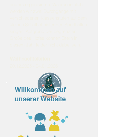
anders organisieren. Wahrscheinlich
werden wir zwei Durchgänge mit
verschiedenen Klassenstufen auf dem
kleinen Schulhof hinter den Sporthallen
singen. Aufgrund der begrenzten
Größe des Hofes können Eltern in
diesem Jahr leider nicht dabei sein.
Weihnachtsferien
20.12.2025 - 04.01.2026
Willkommen auf
unserer Website