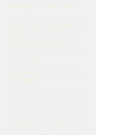
Flursingen in der Adventszeit
Die Klassen 3-6 singen jeden Montag
und die Klassen 1 und 2 jeden Freitag
gemeinsam in den Fluren, im
Klassenraum oder draußen unsere
Lieder in Vorbereitung für das
Weihnachtssingen am letzten Schultag
vor den Ferien.
Konzert der Bettina-von-Arnim-
Schülerband
Am
09.12.2025
kommt die Schülerband
der Bettina-von-Arnim-Oberschule zu
uns in die Schule und wird den 4. und
5. Klassen ein kleines Konzert geben.
Es ist mittlerweile zu einer tollen
Tradition geworden, dass diese Band
bei uns auftritt und in den Gesprächen