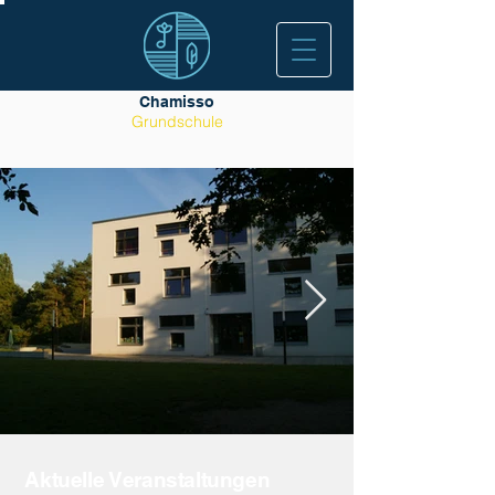
Chamisso
Grundschule
A
k
tuelle
Veranstaltungen