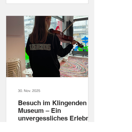
entstanden.
30. Nov. 2025
Besuch im Klingenden
Museum – Ein
unvergessliches Erlebnis
für unsere 5. Klassen
Im Rahmen des Musikunterrichts