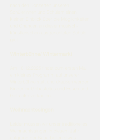
nach den Konzerten unseren
Schülerinnen und Schülern einen
kleinen Einblick über die Möglichkeiten
und Chancen an dieser musisch-
künstlerischen ausgerichteten Schule
gibt.
Winterbühne/ Wintermarkt
Am
18.12.2025
findet zum ersten Mal
ein kleines Programm auf unserer
Winterbühne statt und draußen werden
Kinder ihr Gebasteltes und Essen und
Getränke verkaufen.
Weihnachtssingen
Leider müssen wir unser traditionelles
Weihnachtssingen in diesem Jahr
aufgrund der Bauarbeiten etwas