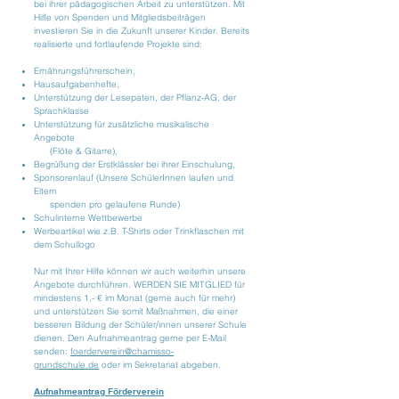
bei ihrer pädagogischen Arbeit zu unterstützen. Mit
Hilfe von Spenden und Mitgliedsbeiträgen
investieren Sie in die Zukunft unserer Kinder. Bereits
realisierte und fortlaufende Projekte sind:
Ernährungsführerschein,
Hausaufgabenhefte,
Unterstützung der Lesepaten, der Pflanz-AG, der
Sprachklasse
Unterstützung für zusätzliche musikalische
Angebote
(Flöte & Gitarre),
Begrüßung der Erstklässler bei ihrer Einschulung,
Sponsorenlauf (Unsere SchülerInnen laufen und
Eltern
spenden pro gelaufene Runde)
Schulinterne Wettbewerbe
Werbeartikel wie z.B. T-Shirts oder Trinkflaschen mit
dem Schullogo
Nur mit Ihrer Hilfe können wir auch weiterhin unsere
Angebote durchführen. WERDEN SIE MITGLIED für
mindestens 1,- € im Monat (gerne auch für mehr)
und unterstützen Sie somit Maßnahmen, die einer
besseren Bildung der Schüler/innen unserer Schule
dienen. Den Aufnahmeantrag gerne per E-Mail
senden:
foerderverein@chamisso-
grundschule.de
oder im Sekretariat abgeben.
Aufnahmeantrag Förderverein