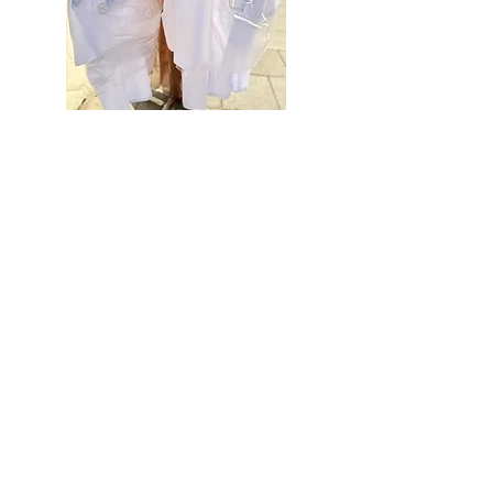
Kontakt
Tel.: 030/
213 093 70
E-Mail-Adresse:
info@chamisso.schule.berlin.de
Adresse
Senftenberger Ring 27
13435 Berlin