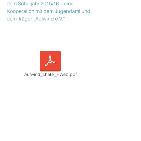
dem Schuljahr 2015/16 – eine
Kooperation mit dem Jugendamt und
dem Träger „Aufwind e.V.“
Aufwind_chakk_PWeb.pdf
Kontakt
Tel.: 030/
213 093 70
E-Mail-Adresse:
info@chamisso.schule.berlin.de